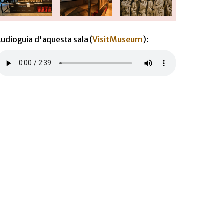
udioguia d'aquesta sala (
VisitMuseum
):