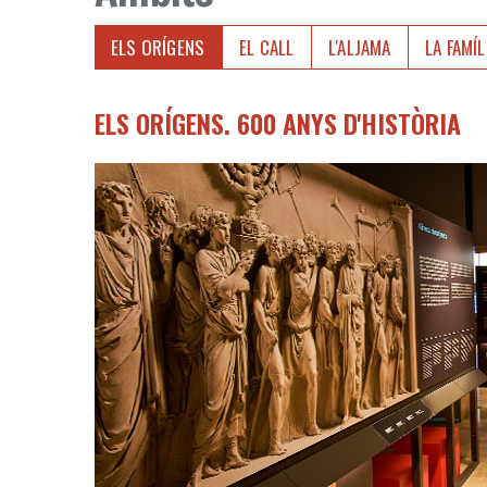
ELS ORÍGENS
EL CALL
L'ALJAMA
LA FAMÍL
ELS ORÍGENS. 600 ANYS D'HISTÒRIA