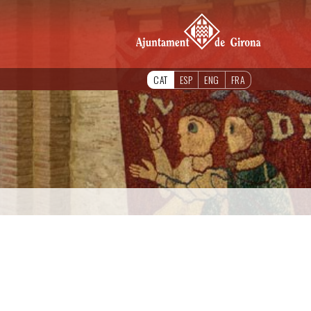
CAT
ESP
ENG
FRA