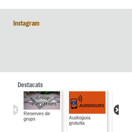
Instagram
Destacats
Reserves de
Audioguia
Recursos
grups
gratuïta