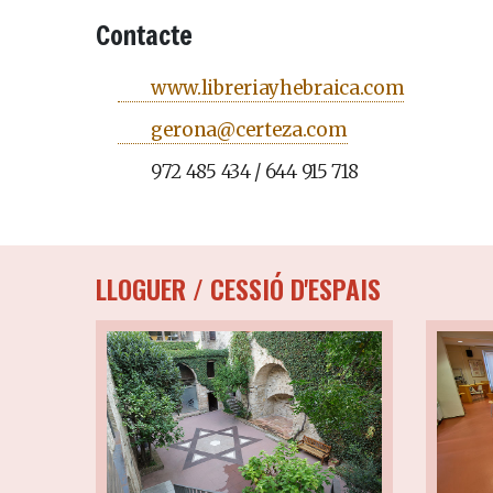
Contacte
www.libreriayhebraica.com
gerona@certeza.com
972 485 434 / 644 915 718
LLOGUER / CESSIÓ D'ESPAIS