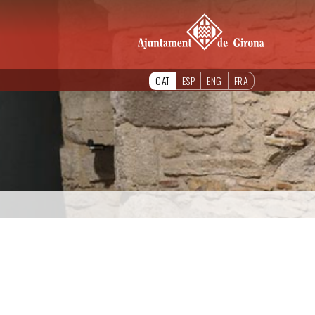
CAT
ESP
ENG
FRA