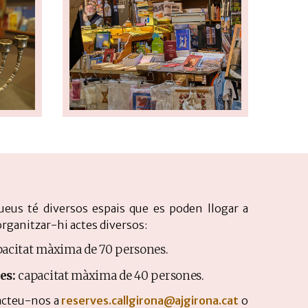
ueus té diversos espais que es poden llogar a
organitzar-hi actes diversos:
acitat màxima de 70 persones.
es:
capacitat màxima de 40 persones.
acteu-nos a
reserves.callgirona@ajgirona.cat
o