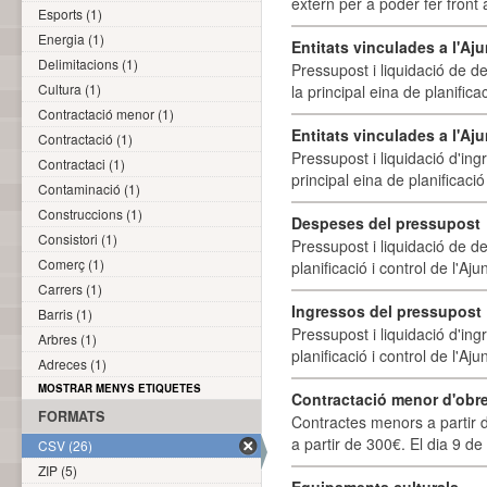
extern per a poder fer front 
Esports (1)
Energia (1)
Entitats vinculades a l'A
Delimitacions (1)
Pressupost i liquidació de d
Cultura (1)
la principal eina de planifica
Contractació menor (1)
Entitats vinculades a l'Aj
Contractació (1)
Pressupost i liquidació d'ing
Contractaci (1)
principal eina de planificació
Contaminació (1)
Construccions (1)
Despeses del pressupost
Consistori (1)
Pressupost i liquidació de d
Comerç (1)
planificació i control de l'A
Carrers (1)
Ingressos del pressupost
Barris (1)
Pressupost i liquidació d'ing
Arbres (1)
planificació i control de l'A
Adreces (1)
MOSTRAR MENYS ETIQUETES
Contractació menor d'obre
FORMATS
Contractes menors a partir 
a partir de 300€. El dia 9 de
CSV (26)
ZIP (5)