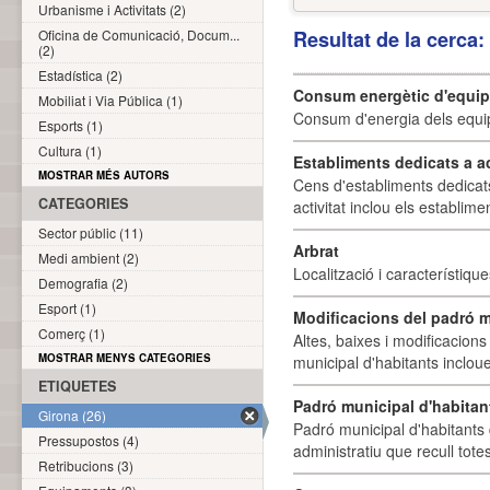
Urbanisme i Activitats (2)
Oficina de Comunicació, Docum...
Resultat de la cerca
(2)
Estadística (2)
Consum energètic d'equi
Mobiliat i Via Pública (1)
Consum d'energia dels equi
Esports (1)
Cultura (1)
Establiments dedicats a a
MOSTRAR MÉS AUTORS
Cens d'establiments dedicat
CATEGORIES
activitat inclou els establime
Sector públic (11)
Arbrat
Medi ambient (2)
Localització i característique
Demografia (2)
Esport (1)
Modificacions del padró m
Comerç (1)
Altes, baixes i modificacion
MOSTRAR MENYS CATEGORIES
municipal d'habitants incloue
ETIQUETES
Padró municipal d'habitan
Girona (26)
Padró municipal d'habitants 
Pressupostos (4)
administratiu que recull tote
Retribucions (3)