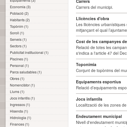
Equipaments (3)
Carrers
Economia (3)
Carrers del municipi.
Població (2)
Llicències d'obra
Habitants (2)
Les llicències urbanístiques 
Topònim (1)
mitjançant el qual l’ajuntame
Soroll (1)
Serveis (1)
Cost de les campanyes de p
Sectors (1)
Relació de totes les campany
Publicitat institucional (1)
s'indica a l'article 47 del De
Piscines (1)
Toponímia
Personal (1)
Conjunt de topònims del mun
Parcs saludables (1)
Obres (1)
Equipaments esportius
Nomenclàtor (1)
Relació d’equipaments esporti
Llums (1)
Jocs infantils (1)
Jocs infantils
Ingressos (1)
Localització de les zones de j
Hisenda (1)
Endeutament municipal
Hidrologia (1)
Nivell d'endeutament munici
Finances (1)