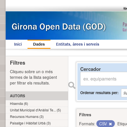
Inici
Dades
Entitats, àrees i serveis
Filtres
Cercador
Cliqueu sobre un o més
termes de la llista següent
per filtrar els resultats.
Ordenar resultats per
AUTORS
Hisenda (6)
Unitat Municipal d'Anàlisi Te... (5)
Filtres
Recursos Humans (3)
Paisatge i Hàbitat Urbà (3)
Formats:
CSV
Etiqu