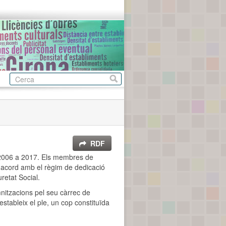
RDF
s 2006 a 2017. Els membres de
 d'acord amb el règim de dedicació
retat Social.
mnitzacions pel seu càrrec de
estableix el ple, un cop constituïda