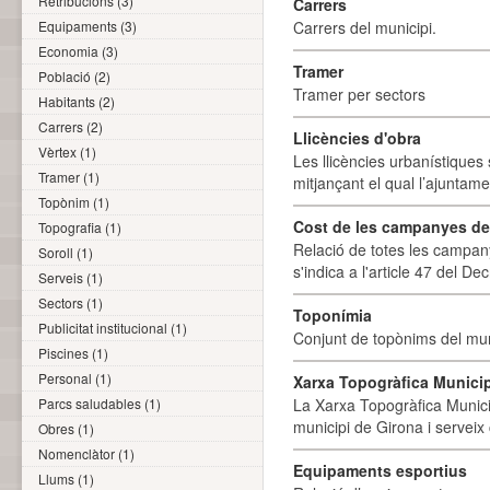
Retribucions (3)
Carrers
Equipaments (3)
Carrers del municipi.
Economia (3)
Tramer
Població (2)
Tramer per sectors
Habitants (2)
Carrers (2)
Llicències d'obra
Vèrtex (1)
Les llicències urbanístiques 
Tramer (1)
mitjançant el qual l’ajuntame
Topònim (1)
Cost de les campanyes de p
Topografia (1)
Relació de totes les campany
Soroll (1)
s'indica a l'article 47 del De
Serveis (1)
Sectors (1)
Toponímia
Publicitat institucional (1)
Conjunt de topònims del mun
Piscines (1)
Personal (1)
Xarxa Topogràfica Munici
Parcs saludables (1)
La Xarxa Topogràfica Munici
municipi de Girona i serveix
Obres (1)
Nomenclàtor (1)
Equipaments esportius
Llums (1)