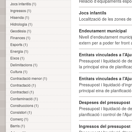
Relació d’equipaments esporti
Jocs infantils (1)
Ingressos (1)
Jocs infantils
Hisenda (1)
Localització de les zones de j
Hidrologia (1)
Endeutament municipal
Geodèsia (1)
Nivell d'endeutament munici
Finances (1)
extern per a poder fer front 
Esports (1)
Energia (1)
Entitats vinculades a l'A
Eixos (1)
Pressupost i liquidació de d
Delimitacions (1)
la principal eina de planifica
Cultura (1)
Entitats vinculades a l'Aj
Contractació menor (1)
Pressupost i liquidació d'ing
Contractació (1)
principal eina de planificació
Contractaci (1)
Contaminació (1)
Despeses del pressupost
Construccions (1)
Pressupost i liquidació de d
Consistori (1)
planificació i control de l'A
Comerç (1)
Barris (1)
Ingressos del pressupost