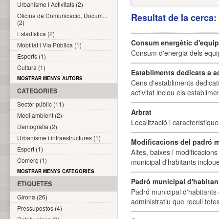
Urbanisme i Activitats (2)
Oficina de Comunicació, Docum...
Resultat de la cerca
(2)
Estadística (2)
Consum energètic d'equi
Mobiliat i Via Pública (1)
Consum d'energia dels equi
Esports (1)
Cultura (1)
Establiments dedicats a a
MOSTRAR MENYS AUTORS
Cens d'establiments dedicat
CATEGORIES
activitat inclou els establime
Sector públic (11)
Arbrat
Medi ambient (2)
Localització i característique
Demografia (2)
Urbanisme i infraestructures (1)
Modificacions del padró m
Esport (1)
Altes, baixes i modificacion
Comerç (1)
municipal d'habitants incloue
MOSTRAR MENYS CATEGORIES
Padró municipal d'habitan
ETIQUETES
Padró municipal d'habitants 
Girona (26)
administratiu que recull tote
Pressupostos (4)