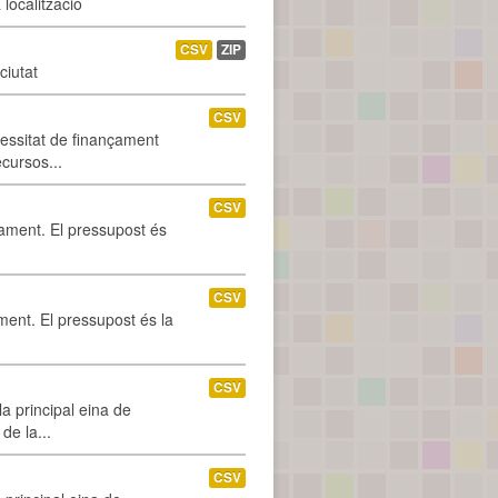
localització
CSV
ZIP
ciutat
CSV
cessitat de finançament
ecursos...
CSV
tament. El pressupost és
CSV
ament. El pressupost és la
CSV
a principal eina de
de la...
CSV