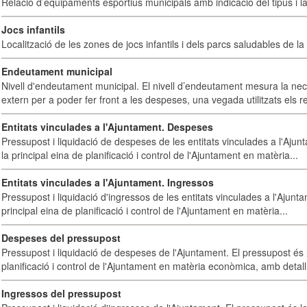
Relació d’equipaments esportius municipals amb indicació del tipus i la 
Jocs infantils
Localització de les zones de jocs infantils i dels parcs saludables de la 
Endeutament municipal
Nivell d'endeutament municipal. El nivell d’endeutament mesura la ne
extern per a poder fer front a les despeses, una vegada utilitzats els r
Entitats vinculades a l'Ajuntament. Despeses
Pressupost i liquidació de despeses de les entitats vinculades a l'Ajun
la principal eina de planificació i control de l'Ajuntament en matèria...
Entitats vinculades a l'Ajuntament. Ingressos
Pressupost i liquidació d'ingressos de les entitats vinculades a l'Ajunt
principal eina de planificació i control de l'Ajuntament en matèria...
Despeses del pressupost
Pressupost i liquidació de despeses de l'Ajuntament. El pressupost és l
planificació i control de l'Ajuntament en matèria econòmica, amb detall 
Ingressos del pressupost