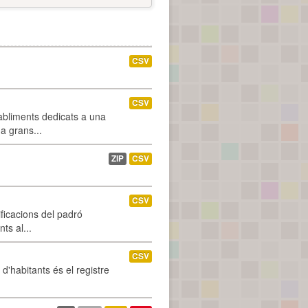
CSV
CSV
abliments dedicats a una
 a grans...
ZIP
CSV
CSV
ificacions del padró
ts al...
CSV
d'habitants és el registre