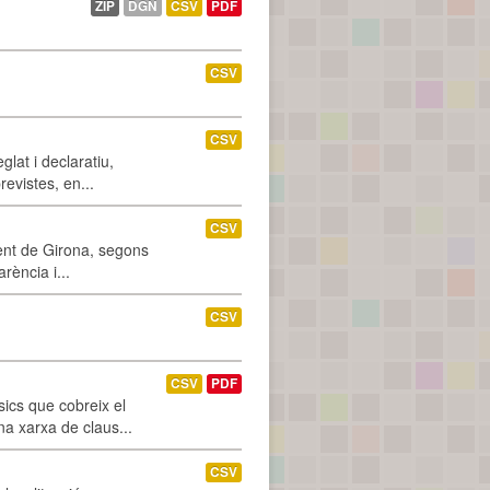
ZIP
DGN
CSV
PDF
CSV
CSV
glat i declaratiu,
revistes, en...
CSV
ment de Girona, segons
rència i...
CSV
CSV
PDF
ics que cobreix el
na xarxa de claus...
CSV