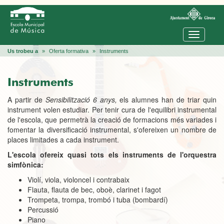
Commuta
navegaci
Us trobeu a
»
Oferta formativa
»
Instruments
Instruments
A partir de
Sensibilització 6 anys,
els alumnes han de triar quin
instrument volen estudiar. Per tenir cura de l'equilibri instrumental
de l'escola, que permetrà la creació de formacions més variades i
fomentar la diversificació instrumental, s'ofereixen un nombre de
places limitades a cada instrument.
L'escola ofereix quasi tots els instruments de l'orquestra
simfònica:
Violí, viola, violoncel i contrabaix
Flauta, flauta de bec, oboè, clarinet i fagot
Trompeta, trompa, trombó i tuba (bombardí)
Percussió
Piano