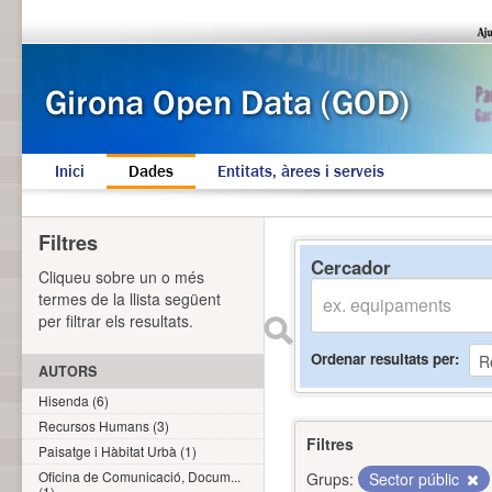
Inici
Dades
Entitats, àrees i serveis
Filtres
Cercador
Cliqueu sobre un o més
termes de la llista següent
per filtrar els resultats.
Ordenar resultats per
AUTORS
Hisenda (6)
Recursos Humans (3)
Filtres
Paisatge i Hàbitat Urbà (1)
Oficina de Comunicació, Docum...
Grups:
Sector públic
(1)