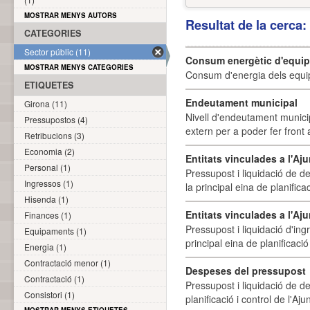
MOSTRAR MENYS AUTORS
Resultat de la cerca
CATEGORIES
Sector públic (11)
Consum energètic d'equi
MOSTRAR MENYS CATEGORIES
Consum d'energia dels equi
ETIQUETES
Endeutament municipal
Girona (11)
Nivell d'endeutament munici
Pressupostos (4)
extern per a poder fer front 
Retribucions (3)
Economia (2)
Entitats vinculades a l'A
Personal (1)
Pressupost i liquidació de d
Ingressos (1)
la principal eina de planifica
Hisenda (1)
Entitats vinculades a l'Aj
Finances (1)
Pressupost i liquidació d'ing
Equipaments (1)
principal eina de planificació
Energia (1)
Contractació menor (1)
Despeses del pressupost
Contractació (1)
Pressupost i liquidació de d
Consistori (1)
planificació i control de l'A