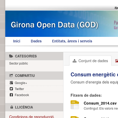
Inici
Dades
Entitats, àrees i serveis
CATEGORIES
Conjunt de dades
Sector públic
Consum energètic 
COMPARTIU
Consum d'energia dels equi
Google+
Twitter
Facebook
Fitxers de dades:
Consum_2014.csv
LLICÈNCIA
Contingut: Els valors n
Condicions de reproducció.