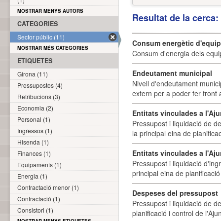
MOSTRAR MENYS AUTORS
Resultat de la cerca
CATEGORIES
Sector públic (11)
Consum energètic d'equi
MOSTRAR MÉS CATEGORIES
Consum d'energia dels equi
ETIQUETES
Endeutament municipal
Girona (11)
Nivell d'endeutament munici
Pressupostos (4)
extern per a poder fer front 
Retribucions (3)
Economia (2)
Entitats vinculades a l'A
Personal (1)
Pressupost i liquidació de d
Ingressos (1)
la principal eina de planifica
Hisenda (1)
Entitats vinculades a l'Aj
Finances (1)
Pressupost i liquidació d'ing
Equipaments (1)
principal eina de planificació
Energia (1)
Contractació menor (1)
Despeses del pressupost
Contractació (1)
Pressupost i liquidació de d
Consistori (1)
planificació i control de l'A