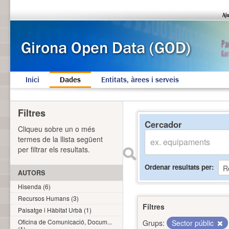
Inici
Dades
Entitats, àrees i serveis
Filtres
Cercador
Cliqueu sobre un o més
termes de la llista següent
per filtrar els resultats.
Ordenar resultats per
AUTORS
Hisenda (6)
Recursos Humans (3)
Filtres
Paisatge i Hàbitat Urbà (1)
Oficina de Comunicació, Docum...
Grups:
Sector públic
(1)