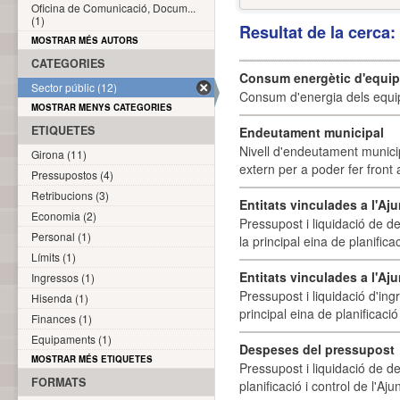
Oficina de Comunicació, Docum...
(1)
Resultat de la cerca
MOSTRAR MÉS AUTORS
CATEGORIES
Consum energètic d'equi
Sector públic (12)
Consum d'energia dels equi
MOSTRAR MENYS CATEGORIES
ETIQUETES
Endeutament municipal
Nivell d'endeutament munici
Girona (11)
extern per a poder fer front 
Pressupostos (4)
Retribucions (3)
Entitats vinculades a l'A
Economia (2)
Pressupost i liquidació de d
Personal (1)
la principal eina de planifica
Límits (1)
Entitats vinculades a l'Aj
Ingressos (1)
Pressupost i liquidació d'ing
Hisenda (1)
principal eina de planificació
Finances (1)
Equipaments (1)
Despeses del pressupost
MOSTRAR MÉS ETIQUETES
Pressupost i liquidació de d
FORMATS
planificació i control de l'A