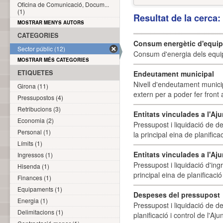
Oficina de Comunicació, Docum...
(1)
Resultat de la cerca
MOSTRAR MENYS AUTORS
CATEGORIES
Consum energètic d'equi
Sector públic (12)
Consum d'energia dels equi
MOSTRAR MÉS CATEGORIES
ETIQUETES
Endeutament municipal
Nivell d'endeutament munici
Girona (11)
extern per a poder fer front 
Pressupostos (4)
Retribucions (3)
Entitats vinculades a l'A
Economia (2)
Pressupost i liquidació de d
Personal (1)
la principal eina de planifica
Límits (1)
Entitats vinculades a l'Aj
Ingressos (1)
Pressupost i liquidació d'ing
Hisenda (1)
principal eina de planificació
Finances (1)
Equipaments (1)
Despeses del pressupost
Energia (1)
Pressupost i liquidació de d
Delimitacions (1)
planificació i control de l'A