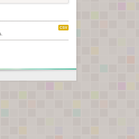
CSV
s.