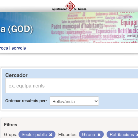
rees i serveis
Cercador
Ordenar resultats per
Filtres
Grups:
Sector públic
Etiquetes:
Girona
Retribucions