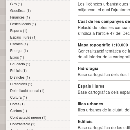
Les llicències urbanístiques 
Giro (1)
mitjançant el qual l’ajuntame
Geodèsia (1)
Finances (1)
Cost de les campanyes de p
Festes locals (1)
Relació de totes les campany
Esports (1)
s'indica a l'article 47 del De
Espais lliures (1)
Escoles (1)
Mapa topogràfic 1:10.000
Energia (1)
Generalització temàtica de l
detall inferior de la cartogra
Eixos (1)
Educació (1)
Hidrologia
Edificis (1)
Base cartogràfica dels rius i 
Districtes (1)
Direccions (1)
Espais lliures
Delimitació censal (1)
Base cartogràfica dels espais
Cultura (1)
Illes urbanes
Cotes (1)
Illes urbanes de la ciutat: de
Corbes (1)
Contractació menor (1)
Edificis
Contractació (1)
Base cartogràfica de les edif