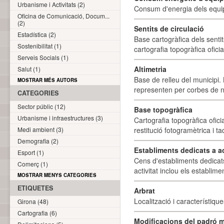
Urbanisme i Activitats (2)
Consum d'energia dels equi
Oficina de Comunicació, Docum...
(2)
Sentits de circulació
Estadística (2)
Base cartogràfica dels sentit
Sostenibilitat (1)
cartografia topogràfica ofici
Serveis Socials (1)
Altimetria
Salut (1)
Base de relleu del municipi.
MOSTRAR MÉS AUTORS
representen per corbes de ni
CATEGORIES
Sector públic (12)
Base topogràfica
Urbanisme i infraestructures (3)
Cartografia topogràfica ofic
Medi ambient (3)
restitució fotogramètrica i ta
Demografia (2)
Establiments dedicats a a
Esport (1)
Cens d'establiments dedicat
Comerç (1)
activitat inclou els establime
MOSTRAR MENYS CATEGORIES
ETIQUETES
Arbrat
Localització i característique
Girona (48)
Cartografia (6)
Modificacions del padró m