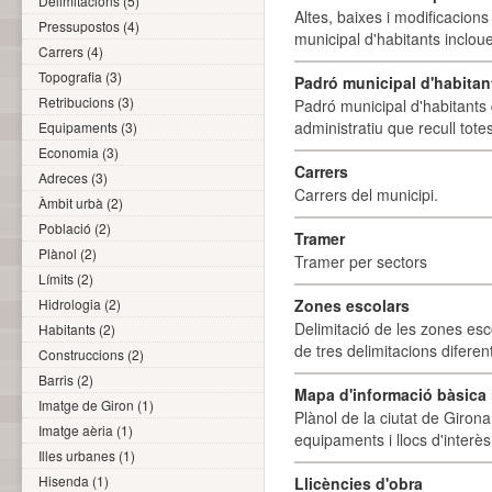
Delimitacions (5)
Altes, baixes i modificacion
Pressupostos (4)
municipal d'habitants incloue
Carrers (4)
Topografia (3)
Padró municipal d'habitan
Retribucions (3)
Padró municipal d'habitants 
administratiu que recull tote
Equipaments (3)
Economia (3)
Carrers
Adreces (3)
Carrers del municipi.
Àmbit urbà (2)
Població (2)
Tramer
Plànol (2)
Tramer per sectors
Límits (2)
Hidrologia (2)
Zones escolars
Delimitació de les zones esc
Habitants (2)
de tres delimitacions difere
Construccions (2)
Barris (2)
Mapa d'informació bàsica i
Imatge de Giron (1)
Plànol de la ciutat de Girona
Imatge aèria (1)
equipaments i llocs d'interès 
Illes urbanes (1)
Hisenda (1)
Llicències d'obra