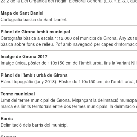
23.2 de la Llei Orgànica del Règim Electoral General (L.O.R.E.G.), que
Mapa de Sant Daniel
Cartografia bàsica de Sant Daniel.
Plànol de Girona àmbit municipal
Cartografia bàsica a escala 1:12.000 del municipi de Girona. Any 2018.
bàsica sobre fons de relleu. Pdf amb navegació per capes d'informaci
Imatge de Girona 2017
Imatge única, pòster de 110x150 cm de l'àmbit urbà, fins la Variant NI
Plànol de l'àmbit urbà de Girona
Plànol topogràfic (juny 2018). Pòster de 110x150 cm, de l'àmbit urbà, fi
Terme municipal
Límit del terme municipal de Girona. Mitjançant la delimitació municipal 
marca els límits territorials entre dos termes municipals; la delimitació
Barris
Delimitació dels barris del municipi.