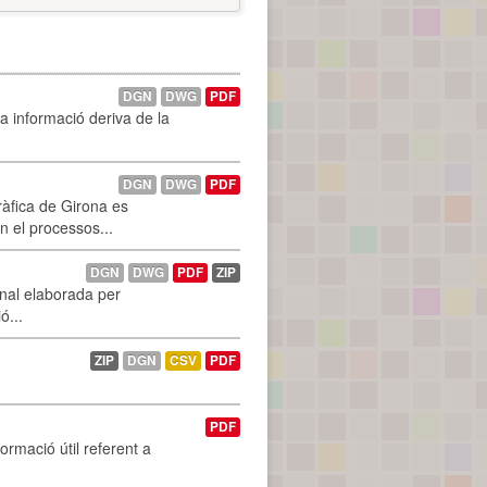
DGN
DWG
PDF
La informació deriva de la
DGN
DWG
PDF
ràfica de Girona es
n el processos...
DGN
DWG
PDF
ZIP
onal elaborada per
ó...
ZIP
DGN
CSV
PDF
PDF
ormació útil referent a