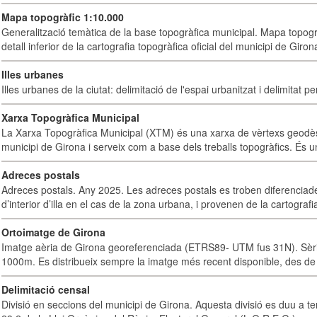
Mapa topogràfic 1:10.000
Generalització temàtica de la base topogràfica municipal. Mapa topogr
detall inferior de la cartografia topogràfica oficial del municipi de Giron
Illes urbanes
Illes urbanes de la ciutat: delimitació de l'espai urbanitzat i delimitat pe
Xarxa Topogràfica Municipal
La Xarxa Topogràfica Municipal (XTM) és una xarxa de vèrtexs geodès
municipi de Girona i serveix com a base dels treballs topogràfics. És u
Adreces postals
Adreces postals. Any 2025. Les adreces postals es troben diferenciades
d’interior d’illa en el cas de la zona urbana, i provenen de la cartografia
Ortoimatge de Girona
Imatge aèria de Girona georeferenciada (ETRS89- UTM fus 31N). Sèrie
1000m. Es distribueix sempre la imatge més recent disponible, des de 
Delimitació censal
Divisió en seccions del municipi de Girona. Aquesta divisió es duu a te