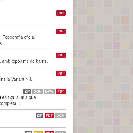
...
PDF
PDF
 Topografia oficial
ó.
PDF
I, amb topònims de barris.
PDF
ns la Variant NII.
ZIP
DGN
DWG
PDF
es fixa la línia que
 completa...
ZIP
PDF
DGN