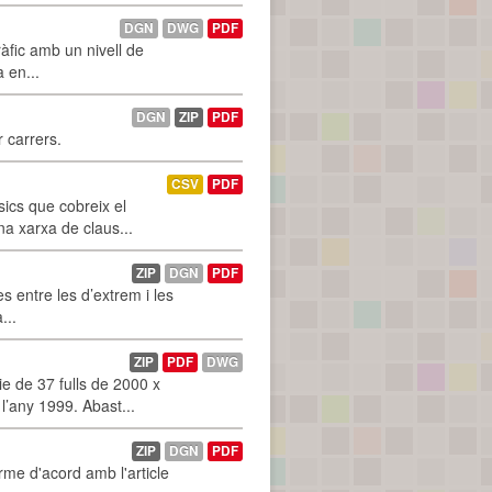
DGN
DWG
PDF
àfic amb un nivell de
a en...
DGN
ZIP
PDF
r carrers.
CSV
PDF
ics que cobreix el
na xarxa de claus...
ZIP
DGN
PDF
 entre les d’extrem i les
...
ZIP
PDF
DWG
 de 37 fulls de 2000 x
l’any 1999. Abast...
ZIP
DGN
PDF
rme d'acord amb l'article