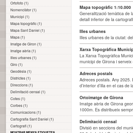
Ortofoto (1)
Mapa topogràfic 1:10.000
Nomenclàtor (1)
Generalització temàtica de l
Municipi (1)
detall inferior de la cartogra
Mapa topogràfic (1)
Mapa Sant Daniel (1)
Illes urbanes
Mapa (1)
Illes urbanes de la ciutat: de
Imatge de Giron (1)
Xarxa Topogràfica Munici
Imatge aèria (1)
La Xarxa Topogràfica Munici
Illes urbanes (1)
municipi de Girona i serveix
Giro (1)
Geodèsia (1)
Adreces postals
Districtes (1)
Adreces postals. Any 2025. L
Direccions (1)
d’interior d’illa en el cas de
Delimitació censal (1)
Ortoimatge de Girona
Cotes (1)
Imatge aèria de Girona geor
Corbes (1)
1000m. Es distribueix sempre
Comunicacions (1)
Cartografia Sant Daniel (1)
Delimitació censal
Cartografi (1)
Divisió en seccions del muni
MOSTRAR MENYS ETIQUETES