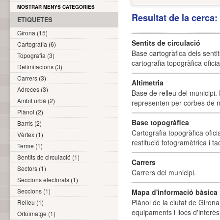
MOSTRAR MENYS CATEGORIES
Resultat de la cerca
ETIQUETES
Girona (15)
Sentits de circulació
Cartografia (6)
Base cartogràfica dels sentit
Topografia (3)
cartografia topogràfica ofici
Delimitacions (3)
Carrers (3)
Altimetria
Adreces (3)
Base de relleu del municipi.
Àmbit urbà (2)
representen per corbes de ni
Plànol (2)
Base topogràfica
Barris (2)
Cartografia topogràfica ofic
Vèrtex (1)
restitució fotogramètrica i ta
Terme (1)
Sentits de circulació (1)
Carrers
Sectors (1)
Carrers del municipi.
Seccions electorals (1)
Seccions (1)
Mapa d'informació bàsica i
Plànol de la ciutat de Girona
Relleu (1)
equipaments i llocs d'interès 
Ortoimatge (1)