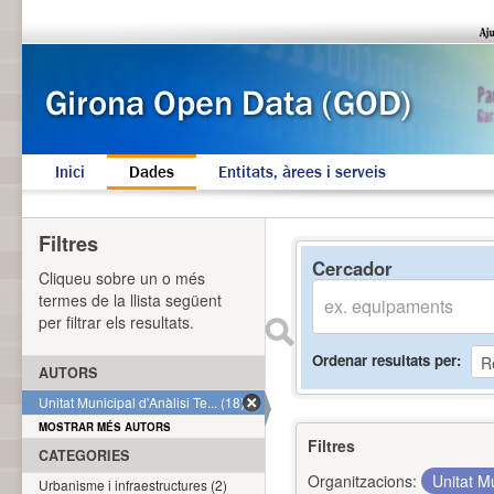
Inici
Dades
Entitats, àrees i serveis
Filtres
Cercador
Cliqueu sobre un o més
termes de la llista següent
per filtrar els resultats.
Ordenar resultats per
AUTORS
Unitat Municipal d'Anàlisi Te... (18)
MOSTRAR MÉS AUTORS
Filtres
CATEGORIES
Organitzacions:
Unitat Mu
Urbanisme i infraestructures (2)