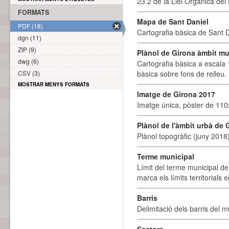
23.2 de la Llei Orgànica del
FORMATS
Mapa de Sant Daniel
PDF (18)
Cartografia bàsica de Sant D
dgn (11)
ZIP (9)
Plànol de Girona àmbit mu
dwg (6)
Cartografia bàsica a escala 
CSV (3)
bàsica sobre fons de relleu
MOSTRAR MENYS FORMATS
Imatge de Girona 2017
Imatge única, pòster de 110x
Plànol de l'àmbit urbà de 
Plànol topogràfic (juny 2018)
Terme municipal
Límit del terme municipal de 
marca els límits territorials
Barris
Delimitació dels barris del mu