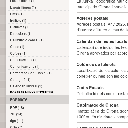
Festes locals (1)
La Xarxa Topogràfica Munici
municipi de Girona i serveix
Espais lliures (1)
Eixos (1)
Adreces postals
Edificis (1)
Adreces postals. Any 2025. L
Districtes (1)
d’interior d’illa en el cas de
Direccions (1)
Delimitació censal (1)
Calendari de festes locals 
Cotes (1)
Calendari que inclou les fes
Girona aprovades per acord
Corbes (1)
Construccions (1)
Colònies de falciots
Comunicacions (1)
Localització de les colònies d
Cartografia Sant Daniel (1)
conèixer quines són les colòn
Cartografi (1)
Calendari laboral (1)
Codis Postals
MOSTRAR MENYS ETIQUETES
Delimitació dels codis posta
FORMATS
Ortoimatge de Girona
PDF (18)
Imatge aèria de Girona geor
ZIP (14)
1000m. Es distribueix sempre
dgn (11)
CSV (7)