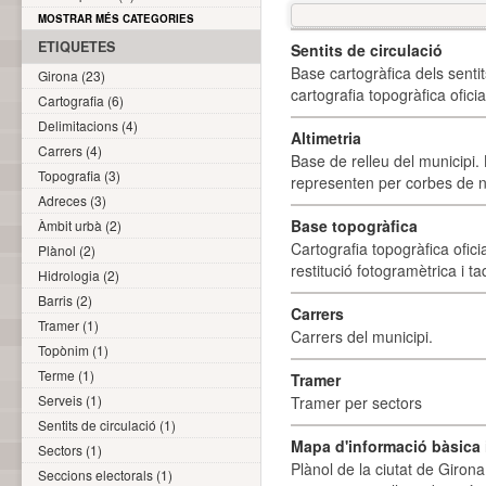
MOSTRAR MÉS CATEGORIES
ETIQUETES
Sentits de circulació
Base cartogràfica dels sentit
Girona (23)
cartografia topogràfica ofici
Cartografia (6)
Delimitacions (4)
Altimetria
Carrers (4)
Base de relleu del municipi.
Topografia (3)
representen per corbes de ni
Adreces (3)
Base topogràfica
Àmbit urbà (2)
Cartografia topogràfica ofic
Plànol (2)
restitució fotogramètrica i ta
Hidrologia (2)
Barris (2)
Carrers
Tramer (1)
Carrers del municipi.
Topònim (1)
Terme (1)
Tramer
Serveis (1)
Tramer per sectors
Sentits de circulació (1)
Mapa d'informació bàsica i
Sectors (1)
Plànol de la ciutat de Girona
Seccions electorals (1)