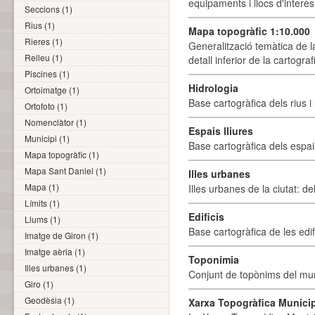
equipaments i llocs d'interès 
Seccions (1)
Rius (1)
Mapa topogràfic 1:10.000
Rieres (1)
Generalització temàtica de l
Relleu (1)
detall inferior de la cartogra
Piscines (1)
Hidrologia
Ortoimatge (1)
Base cartogràfica dels rius i 
Ortofoto (1)
Nomenclàtor (1)
Espais lliures
Municipi (1)
Base cartogràfica dels espais
Mapa topogràfic (1)
Mapa Sant Daniel (1)
Illes urbanes
Mapa (1)
Illes urbanes de la ciutat: de
Límits (1)
Edificis
Llums (1)
Base cartogràfica de les edif
Imatge de Giron (1)
Imatge aèria (1)
Toponímia
Illes urbanes (1)
Conjunt de topònims del mun
Giro (1)
Geodèsia (1)
Xarxa Topogràfica Munici