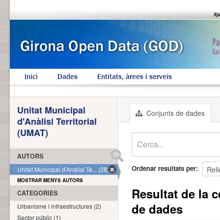
Inici
Dades
Entitats, àrees i serveis
Unitat Municipal
Conjunts de dades
d'Anàlisi Territorial
(UMAT)
AUTORS
Ordenar resultats per
Unitat Municipal d'Anàlisi Te... (28)
MOSTRAR MENYS AUTORS
Resultat de la 
CATEGORIES
de dades
Urbanisme i infraestructures (2)
Sector públic (1)