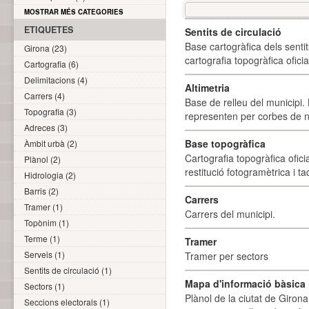
MOSTRAR MÉS CATEGORIES
ETIQUETES
Sentits de circulació
Base cartogràfica dels sentit
Girona (23)
cartografia topogràfica ofici
Cartografia (6)
Delimitacions (4)
Altimetria
Carrers (4)
Base de relleu del municipi.
Topografia (3)
representen per corbes de ni
Adreces (3)
Base topogràfica
Àmbit urbà (2)
Cartografia topogràfica ofic
Plànol (2)
restitució fotogramètrica i ta
Hidrologia (2)
Barris (2)
Carrers
Tramer (1)
Carrers del municipi.
Topònim (1)
Terme (1)
Tramer
Serveis (1)
Tramer per sectors
Sentits de circulació (1)
Mapa d'informació bàsica i
Sectors (1)
Plànol de la ciutat de Girona
Seccions electorals (1)