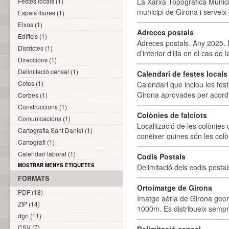
Festes locals (1)
La Xarxa Topogràfica Munici
municipi de Girona i serveix
Espais lliures (1)
Eixos (1)
Adreces postals
Edificis (1)
Adreces postals. Any 2025. L
Districtes (1)
d’interior d’illa en el cas de
Direccions (1)
Delimitació censal (1)
Calendari de festes locals 
Cotes (1)
Calendari que inclou les fes
Girona aprovades per acord
Corbes (1)
Construccions (1)
Colònies de falciots
Comunicacions (1)
Localització de les colònies d
Cartografia Sant Daniel (1)
conèixer quines són les colòn
Cartografi (1)
Calendari laboral (1)
Codis Postals
MOSTRAR MENYS ETIQUETES
Delimitació dels codis posta
FORMATS
Ortoimatge de Girona
PDF (18)
Imatge aèria de Girona geor
ZIP (14)
1000m. Es distribueix sempre
dgn (11)
CSV (7)