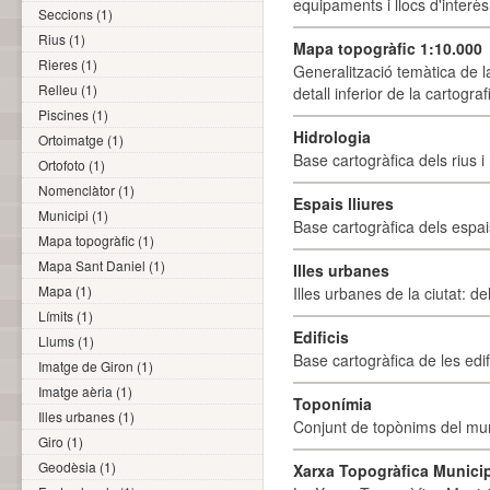
equipaments i llocs d'interès 
Seccions (1)
Rius (1)
Mapa topogràfic 1:10.000
Rieres (1)
Generalització temàtica de l
Relleu (1)
detall inferior de la cartogra
Piscines (1)
Hidrologia
Ortoimatge (1)
Base cartogràfica dels rius i 
Ortofoto (1)
Nomenclàtor (1)
Espais lliures
Municipi (1)
Base cartogràfica dels espais
Mapa topogràfic (1)
Mapa Sant Daniel (1)
Illes urbanes
Mapa (1)
Illes urbanes de la ciutat: de
Límits (1)
Edificis
Llums (1)
Base cartogràfica de les edif
Imatge de Giron (1)
Imatge aèria (1)
Toponímia
Illes urbanes (1)
Conjunt de topònims del mun
Giro (1)
Geodèsia (1)
Xarxa Topogràfica Munici