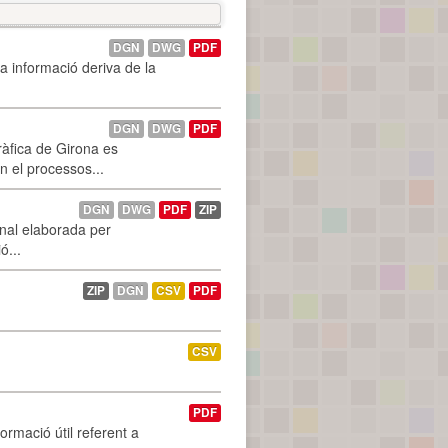
DGN
DWG
PDF
La informació deriva de la
DGN
DWG
PDF
ràfica de Girona es
n el processos...
DGN
DWG
PDF
ZIP
onal elaborada per
ó...
ZIP
DGN
CSV
PDF
CSV
PDF
ormació útil referent a