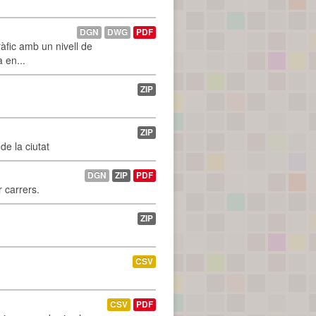
DGN
DWG
PDF
àfic amb un nivell de
a en...
ZIP
ZIP
de la ciutat
DGN
ZIP
PDF
r carrers.
ZIP
CSV
CSV
PDF