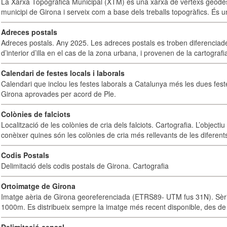
La Xarxa Topogràfica Municipal (XTM) és una xarxa de vèrtexs geodès
municipi de Girona i serveix com a base dels treballs topogràfics. És u
Adreces postals
Adreces postals. Any 2025. Les adreces postals es troben diferenciades
d’interior d’illa en el cas de la zona urbana, i provenen de la cartografia
Calendari de festes locals i laborals
Calendari que inclou les festes laborals a Catalunya més les dues fest
Girona aprovades per acord de Ple.
Colònies de falciots
Localització de les colònies de cria dels falciots. Cartografia. L’objectiu
conèixer quines són les colònies de cria més rellevants de les diferents
Codis Postals
Delimitació dels codis postals de Girona. Cartografia
Ortoimatge de Girona
Imatge aèria de Girona georeferenciada (ETRS89- UTM fus 31N). Sèrie
1000m. Es distribueix sempre la imatge més recent disponible, des de 