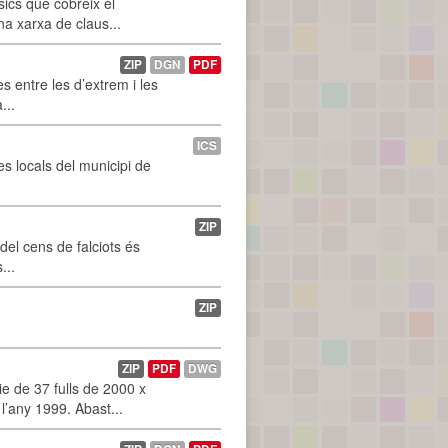
ics que cobreix el
na xarxa de claus...
ZIP
DGN
PDF
 entre les d’extrem i les
...
ICS
es locals del municipi de
ZIP
 del cens de falciots és
...
ZIP
ZIP
PDF
DWG
 de 37 fulls de 2000 x
l’any 1999. Abast...