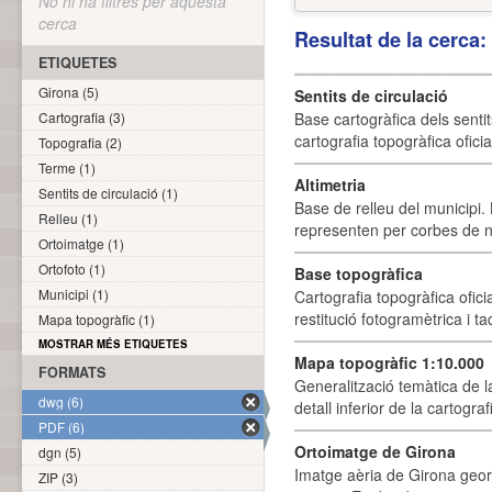
No hi ha filtres per aquesta
cerca
Resultat de la cerca
ETIQUETES
Girona (5)
Sentits de circulació
Cartografia (3)
Base cartogràfica dels sentit
cartografia topogràfica ofici
Topografia (2)
Terme (1)
Altimetria
Sentits de circulació (1)
Base de relleu del municipi.
Relleu (1)
representen per corbes de ni
Ortoimatge (1)
Ortofoto (1)
Base topogràfica
Municipi (1)
Cartografia topogràfica ofic
restitució fotogramètrica i ta
Mapa topogràfic (1)
MOSTRAR MÉS ETIQUETES
Mapa topogràfic 1:10.000
FORMATS
Generalització temàtica de l
dwg (6)
detall inferior de la cartogra
PDF (6)
Ortoimatge de Girona
dgn (5)
Imatge aèria de Girona geor
ZIP (3)