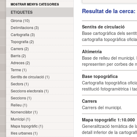
MOSTRAR MENYS CATEGORIES
Resultat de la cerca
ETIQUETES
Girona (10)
Sentits de circulació
Delimitacions (3)
Base cartogràfica dels sentit
Cartografia (3)
cartografia topogràfica ofici
Topografia (2)
Carrers (2)
Altimetria
Barris (2)
Base de relleu del municipi.
Adreces (2)
representen per corbes de ni
Terme (1)
Base topogràfica
Sentits de circulació (1)
Cartografia topogràfica ofic
Sectors (1)
restitució fotogramètrica i ta
Seccions electorals (1)
Seccions (1)
Carrers
Relleu (1)
Carrers del municipi.
Nomenclàtor (1)
Municipi (1)
Mapa topogràfic 1:10.000
Generalització temàtica de l
Mapa topogràfic (1)
detall inferior de la cartogra
Illes urbanes (1)