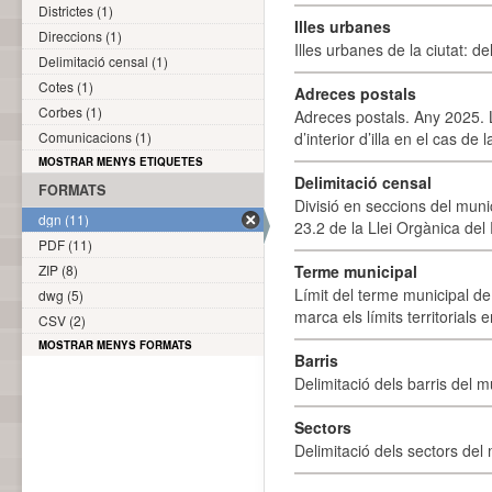
Districtes (1)
Illes urbanes
Direccions (1)
Illes urbanes de la ciutat: de
Delimitació censal (1)
Cotes (1)
Adreces postals
Corbes (1)
Adreces postals. Any 2025. L
Comunicacions (1)
d’interior d’illa en el cas de
MOSTRAR MENYS ETIQUETES
Delimitació censal
FORMATS
Divisió en seccions del muni
dgn (11)
23.2 de la Llei Orgànica del
PDF (11)
ZIP (8)
Terme municipal
Límit del terme municipal de 
dwg (5)
marca els límits territorials
CSV (2)
MOSTRAR MENYS FORMATS
Barris
Delimitació dels barris del mu
Sectors
Delimitació dels sectors del 