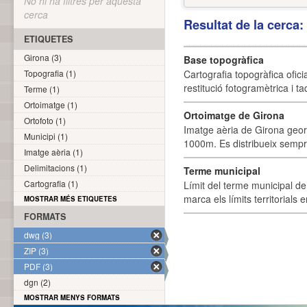
No hi ha filtres per aquesta
cerca
Resultat de la cerca
ETIQUETES
Girona (3)
Base topogràfica
Topografia (1)
Cartografia topogràfica ofic
restitució fotogramètrica i ta
Terme (1)
Ortoimatge (1)
Ortoimatge de Girona
Ortofoto (1)
Imatge aèria de Girona geor
Municipi (1)
1000m. Es distribueix sempre
Imatge aèria (1)
Delimitacions (1)
Terme municipal
Cartografia (1)
Límit del terme municipal de 
marca els límits territorials
MOSTRAR MÉS ETIQUETES
FORMATS
dwg (3)
ZIP (3)
PDF (3)
dgn (2)
MOSTRAR MENYS FORMATS