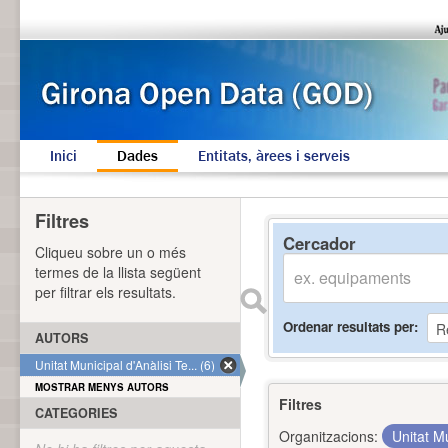
Inici
Dades
Entitats, àrees i serveis
Filtres
Cercador
Cliqueu sobre un o més
termes de la llista següent
per filtrar els resultats.
Ordenar resultats per
AUTORS
Unitat Municipal d'Anàlisi Te... (6)
MOSTRAR MENYS AUTORS
Filtres
CATEGORIES
Organitzacions:
Unitat Mu