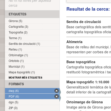
No hi ha filtres per aquesta
cerca
Resultat de la cerca
ETIQUETES
Girona (5)
Sentits de circulació
Cartografia (3)
Base cartogràfica dels sentit
cartografia topogràfica ofici
Topografia (2)
Terme (1)
Altimetria
Sentits de circulació (1)
Base de relleu del municipi.
Relleu (1)
representen per corbes de ni
Ortoimatge (1)
Ortofoto (1)
Base topogràfica
Municipi (1)
Cartografia topogràfica ofic
restitució fotogramètrica i ta
Mapa topogràfic (1)
MOSTRAR MÉS ETIQUETES
Mapa topogràfic 1:10.000
FORMATS
Generalització temàtica de l
dwg (6)
detall inferior de la cartogra
PDF (6)
Ortoimatge de Girona
dgn (5)
Imatge aèria de Girona geor
ZIP (3)