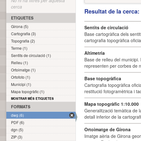
No hi ha filtres per aquesta
cerca
Resultat de la cerca
ETIQUETES
Girona (5)
Sentits de circulació
Cartografia (3)
Base cartogràfica dels sentit
cartografia topogràfica ofici
Topografia (2)
Terme (1)
Altimetria
Sentits de circulació (1)
Base de relleu del municipi.
Relleu (1)
representen per corbes de ni
Ortoimatge (1)
Ortofoto (1)
Base topogràfica
Municipi (1)
Cartografia topogràfica ofic
restitució fotogramètrica i ta
Mapa topogràfic (1)
MOSTRAR MÉS ETIQUETES
Mapa topogràfic 1:10.000
FORMATS
Generalització temàtica de l
dwg (6)
detall inferior de la cartogra
PDF (6)
Ortoimatge de Girona
dgn (5)
Imatge aèria de Girona geor
ZIP (3)