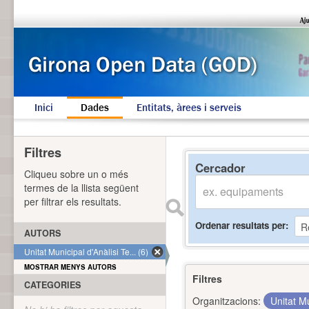
Inici
Dades
Entitats, àrees i serveis
Filtres
Cercador
Cliqueu sobre un o més
termes de la llista següent
per filtrar els resultats.
Ordenar resultats per
AUTORS
Unitat Municipal d'Anàlisi Te... (6)
MOSTRAR MENYS AUTORS
Filtres
CATEGORIES
Organitzacions:
Unitat Mu