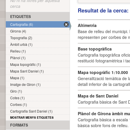
No hi ha filtres per aquesta
cerca
Resultat de la cerca
ETIQUETES
Cartografia (6)
Altimetria
Girona (4)
Base de relleu del municipi.
representen per corbes de ni
Topografia (2)
Àmbit urbà (1)
Base topogràfica
Relleu (1)
Cartografia topogràfica ofic
Plànol (1)
restitució fotogramètrica i ta
Mapa topogràfic (1)
Mapa Sant Daniel (1)
Mapa topogràfic 1:10.000
Mapa (1)
Generalització temàtica de l
detall inferior de la cartogra
Imatge de Giron (1)
Giro (1)
Mapa de Sant Daniel
Cotes (1)
Cartografia bàsica de Sant D
Corbes (1)
Cartografia Sant Daniel (1)
Plànol de Girona àmbit mu
MOSTRAR MENYS ETIQUETES
Cartografia bàsica a escala 
FORMATS
bàsica sobre fons de relleu