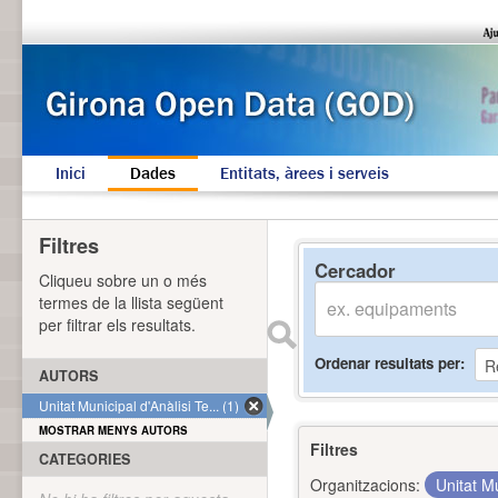
Inici
Dades
Entitats, àrees i serveis
Filtres
Cercador
Cliqueu sobre un o més
termes de la llista següent
per filtrar els resultats.
Ordenar resultats per
AUTORS
Unitat Municipal d'Anàlisi Te... (1)
MOSTRAR MENYS AUTORS
Filtres
CATEGORIES
Organitzacions:
Unitat Mu