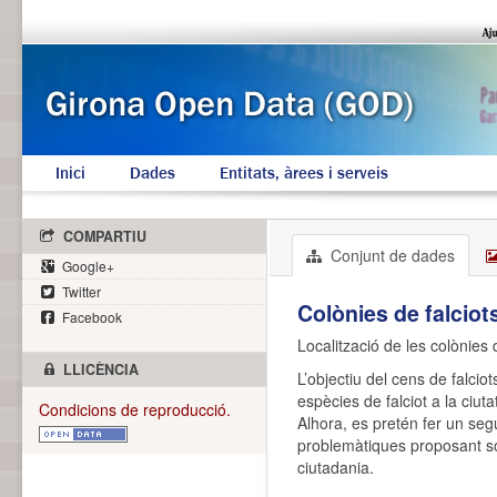
Inici
Dades
Entitats, àrees i serveis
COMPARTIU
Conjunt de dades
Google+
Twitter
Colònies de falciot
Facebook
Localització de les colònies d
LLICÈNCIA
L’objectiu del cens de falcio
espècies de falciot a la ciu
Condicions de reproducció.
Alhora, es pretén fer un segu
problemàtiques proposant so
ciutadania.