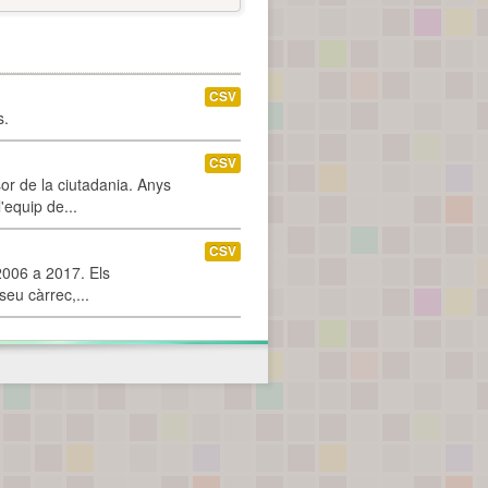
CSV
s.
CSV
or de la ciutadania. Anys
'equip de...
CSV
2006 a 2017. Els
seu càrrec,...