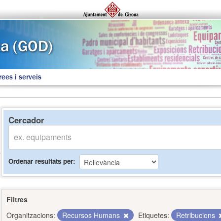
rees i serveis
Cercador
Ordenar resultats per
Filtres
Organitzacions:
Recursos Humans
Etiquetes:
Retribucions