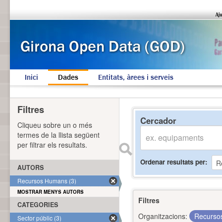
Inici
Dades
Entitats, àrees i serveis
Filtres
Cercador
Cliqueu sobre un o més
termes de la llista següent
per filtrar els resultats.
Ordenar resultats per
AUTORS
Recursos Humans (3)
MOSTRAR MENYS AUTORS
Filtres
CATEGORIES
Organitzacions:
Recurs
Sector públic (3)