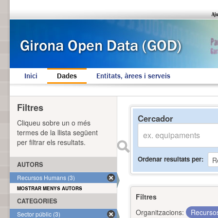
Inici
Dades
Entitats, àrees i serveis
Filtres
Cercador
Cliqueu sobre un o més
termes de la llista següent
per filtrar els resultats.
Ordenar resultats per
AUTORS
Recursos Humans (3)
MOSTRAR MENYS AUTORS
Filtres
CATEGORIES
Organitzacions:
Recurs
Sector públic (3)