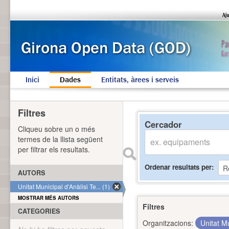
Inici
Dades
Entitats, àrees i serveis
Filtres
Cercador
Cliqueu sobre un o més
termes de la llista següent
per filtrar els resultats.
Ordenar resultats per
AUTORS
Unitat Municipal d'Anàlisi Te... (1)
MOSTRAR MÉS AUTORS
Filtres
CATEGORIES
Organitzacions:
Unitat Mu