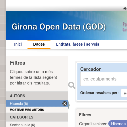
Inici
Dades
Entitats, àrees i serveis
Filtres
Cercador
Cliqueu sobre un o més
termes de la llista següent
per filtrar els resultats.
Ordenar resultats per
AUTORS
Hisenda (6)
MOSTRAR MÉS AUTORS
Filtres
CATEGORIES
Organitzacions:
Hisenda
Sector públic (6)