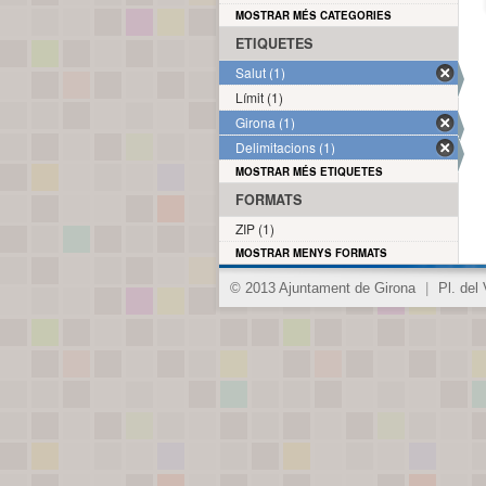
MOSTRAR MÉS CATEGORIES
ETIQUETES
Salut (1)
Límit (1)
Girona (1)
Delimitacions (1)
MOSTRAR MÉS ETIQUETES
FORMATS
ZIP (1)
MOSTRAR MENYS FORMATS
© 2013 Ajuntament de Girona
|
Pl. del