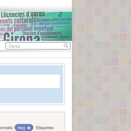
ormats:
dwg
Etiquetes: