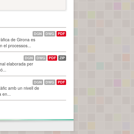
DGN
DWG
PDF
ràfica de Girona es
n el processos...
DGN
DWG
PDF
ZIP
onal elaborada per
ó...
DGN
DWG
PDF
àfic amb un nivell de
a en...