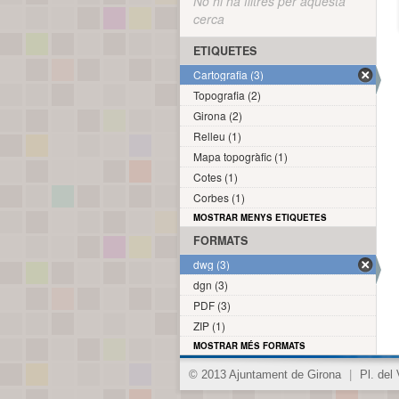
No hi ha filtres per aquesta
cerca
ETIQUETES
Cartografia (3)
Topografia (2)
Girona (2)
Relleu (1)
Mapa topogràfic (1)
Cotes (1)
Corbes (1)
MOSTRAR MENYS ETIQUETES
FORMATS
dwg (3)
dgn (3)
PDF (3)
ZIP (1)
MOSTRAR MÉS FORMATS
© 2013 Ajuntament de Girona
|
Pl. del