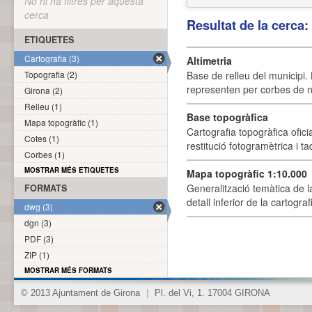
No hi ha filtres per aquesta
cerca
Resultat de la cerca
ETIQUETES
Cartografia (3)
Altimetria
Topografia (2)
Base de relleu del municipi.
representen per corbes de ni
Girona (2)
Relleu (1)
Base topogràfica
Mapa topogràfic (1)
Cartografia topogràfica ofic
Cotes (1)
restitució fotogramètrica i ta
Corbes (1)
MOSTRAR MÉS ETIQUETES
Mapa topogràfic 1:10.000
Generalització temàtica de l
FORMATS
detall inferior de la cartogra
dwg (3)
dgn (3)
PDF (3)
ZIP (1)
MOSTRAR MÉS FORMATS
© 2013 Ajuntament de Girona
|
Pl. del Vi, 1. 17004 GIRONA