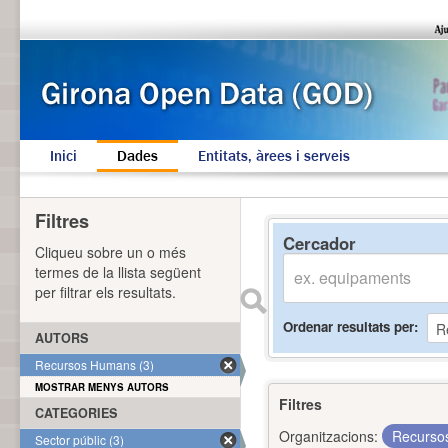
Inici
Dades
Entitats, àrees i serveis
Filtres
Cercador
Cliqueu sobre un o més
termes de la llista següent
per filtrar els resultats.
Ordenar resultats per
AUTORS
Recursos Humans (3)
MOSTRAR MENYS AUTORS
Filtres
CATEGORIES
Organitzacions:
Recurs
Sector públic (3)