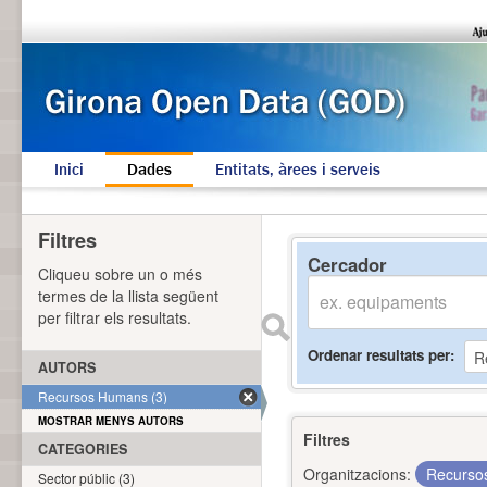
Inici
Dades
Entitats, àrees i serveis
Filtres
Cercador
Cliqueu sobre un o més
termes de la llista següent
per filtrar els resultats.
Ordenar resultats per
AUTORS
Recursos Humans (3)
MOSTRAR MENYS AUTORS
Filtres
CATEGORIES
Organitzacions:
Recurs
Sector públic (3)