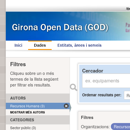
Inici
Dades
Entitats, àrees i serveis
Filtres
Cercador
Cliqueu sobre un o més
termes de la llista següent
per filtrar els resultats.
Ordenar resultats per
AUTORS
Recursos Humans (3)
MOSTRAR MÉS AUTORS
Filtres
CATEGORIES
Organitzacions:
Recurs
Sector públic (3)