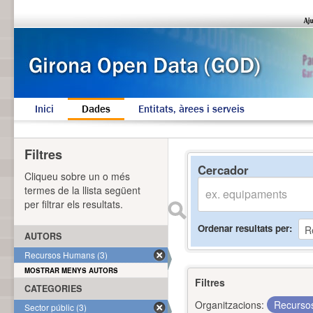
Inici
Dades
Entitats, àrees i serveis
Filtres
Cercador
Cliqueu sobre un o més
termes de la llista següent
per filtrar els resultats.
Ordenar resultats per
AUTORS
Recursos Humans (3)
MOSTRAR MENYS AUTORS
Filtres
CATEGORIES
Organitzacions:
Recurs
Sector públic (3)