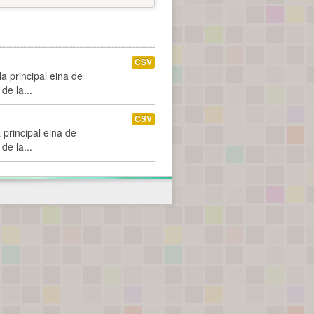
CSV
a principal eina de
de la...
CSV
 principal eina de
de la...