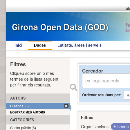
Inici
Dades
Entitats, àrees i serveis
Filtres
Cercador
Cliqueu sobre un o més
termes de la llista següent
per filtrar els resultats.
Ordenar resultats per
AUTORS
Hisenda (6)
MOSTRAR MÉS AUTORS
Filtres
CATEGORIES
Organitzacions:
Hisenda
Sector públic (6)