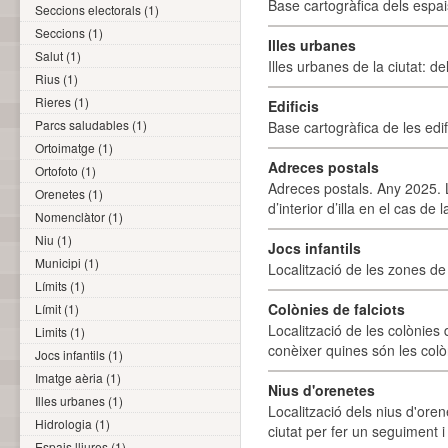
Base cartogràfica dels espais
Seccions electorals (1)
Seccions (1)
Illes urbanes
Salut (1)
Illes urbanes de la ciutat: de
Rius (1)
Rieres (1)
Edificis
Parcs saludables (1)
Base cartogràfica de les edif
Ortoimatge (1)
Adreces postals
Ortofoto (1)
Adreces postals. Any 2025. L
Orenetes (1)
d’interior d’illa en el cas de
Nomenclàtor (1)
Niu (1)
Jocs infantils
Municipi (1)
Localització de les zones de j
Límits (1)
Colònies de falciots
Límit (1)
Localització de les colònies d
Limits (1)
conèixer quines són les colòn
Jocs infantils (1)
Imatge aèria (1)
Nius d'orenetes
Illes urbanes (1)
Localització dels nius d'oren
Hidrologia (1)
ciutat per fer un seguiment i 
Espais lliures (1)