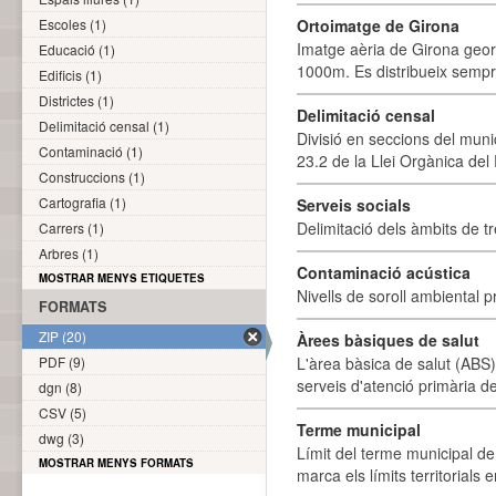
Escoles (1)
Ortoimatge de Girona
Imatge aèria de Girona geor
Educació (1)
1000m. Es distribueix sempre
Edificis (1)
Districtes (1)
Delimitació censal
Delimitació censal (1)
Divisió en seccions del muni
Contaminació (1)
23.2 de la Llei Orgànica del
Construccions (1)
Cartografia (1)
Serveis socials
Delimitació dels àmbits de tr
Carrers (1)
Arbres (1)
Contaminació acústica
MOSTRAR MENYS ETIQUETES
Nivells de soroll ambiental p
FORMATS
ZIP (20)
Àrees bàsiques de salut
PDF (9)
L'àrea bàsica de salut (ABS) 
serveis d'atenció primària de
dgn (8)
CSV (5)
Terme municipal
dwg (3)
Límit del terme municipal de 
MOSTRAR MENYS FORMATS
marca els límits territorials