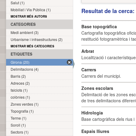
Salut (1)
Mobiliat i Via Pública (1)
Resultat de la cerca
MOSTRAR MÉS AUTORS
CATEGORIES
Base topogràfica
Medi ambient (3)
Cartografia topogràfica ofic
restitució fotogramètrica i ta
Urbanisme i infraestructures (2)
MOSTRAR MÉS CATEGORIES
Arbrat
ETIQUETES
Localització i característique
Girona (20)
Delimitacions (4)
Carrers
Carrers del municipi.
Barris (2)
Adreces (2)
Zones escolars
falciots (1)
Delimitació de les zones esc
colònies (1)
de tres delimitacions difere
Zones verdes (1)
Topografia (1)
Hidrologia
Terme (1)
Base cartogràfica dels rius i 
Soroll (1)
Espais lliures
Sectors (1)