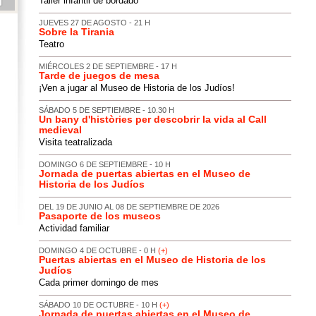
Taller infantil de bordado
JUEVES 27 DE AGOSTO - 21 H
Sobre la Tirania
Teatro
MIÉRCOLES 2 DE SEPTIEMBRE - 17 H
Tarde de juegos de mesa
¡Ven a jugar al Museo de Historia de los Judíos!
SÁBADO 5 DE SEPTIEMBRE - 10.30 H
Un bany d'històries per descobrir la vida al Call
medieval
Visita teatralizada
DOMINGO 6 DE SEPTIEMBRE - 10 H
Jornada de puertas abiertas en el Museo de
Historia de los Judíos
DEL 19 DE JUNIO AL 08 DE SEPTIEMBRE DE 2026
Pasaporte de los museos
Actividad familiar
DOMINGO 4 DE OCTUBRE - 0 H
(+)
Puertas abiertas en el Museo de Historia de los
Judíos
Cada primer domingo de mes
SÁBADO 10 DE OCTUBRE - 10 H
(+)
Jornada de puertas abiertas en el Museo de