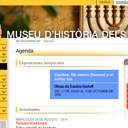
CATALÀ
ESPAÑ
Se encuentra en:
Agenda
Agenda
Exposiciones temporales
Cavitas. De cavus (hueco) y el
sufijo tas
Obras de Sandra Guiloff
DEL 17 DE JULIO AL 4 DE OCTUBRE DE
2026
Actividades
MIÉRCOLES 26 DE AGOSTO - 18 H
Teixint històries