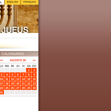
OL
ENGLISH
FRANÇAIS
CALENDARIO
<<
AGOSTO 26
>>
LU
MA
MI
JU
VI
SA
DO
1
2
3
4
5
6
7
8
9
10
11
12
13
14
15
16
17
18
19
20
21
22
23
24
25
26
27
28
29
30
31