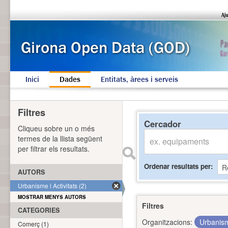
Inici
Dades
Entitats, àrees i serveis
Filtres
Cercador
Cliqueu sobre un o més
termes de la llista següent
per filtrar els resultats.
Ordenar resultats per
AUTORS
Urbanisme i Activitats (2)
MOSTRAR MENYS AUTORS
Filtres
CATEGORIES
Organitzacions:
Urbanism
Comerç (1)