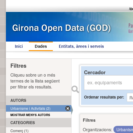
Inici
Dades
Entitats, àrees i serveis
Filtres
Cercador
Cliqueu sobre un o més
termes de la llista següent
per filtrar els resultats.
Ordenar resultats per
AUTORS
Urbanisme i Activitats (2)
MOSTRAR MENYS AUTORS
Filtres
CATEGORIES
Organitzacions:
Urbanism
Comerç (1)