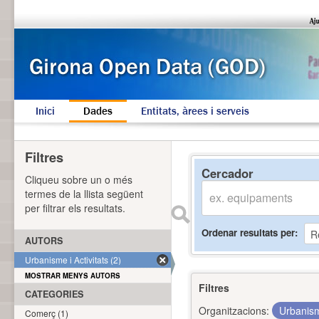
Inici
Dades
Entitats, àrees i serveis
Filtres
Cercador
Cliqueu sobre un o més
termes de la llista següent
per filtrar els resultats.
Ordenar resultats per
AUTORS
Urbanisme i Activitats (2)
MOSTRAR MENYS AUTORS
Filtres
CATEGORIES
Organitzacions:
Urbanism
Comerç (1)