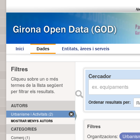
Inici
Dades
Entitats, àrees i serveis
Filtres
Cercador
Cliqueu sobre un o més
termes de la llista següent
per filtrar els resultats.
Ordenar resultats per
AUTORS
Urbanisme i Activitats (2)
MOSTRAR MENYS AUTORS
Filtres
CATEGORIES
Organitzacions:
Urbanism
Comerç (1)