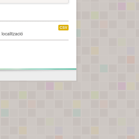
CSV
localització