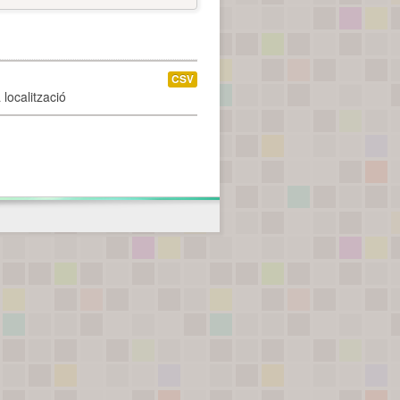
CSV
localització